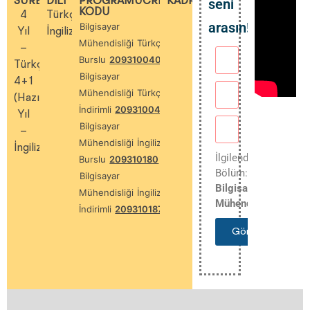
SÜRESI
DILI
PROGRAM
ÜCRETLERI
KADRO
seni
KODU
4
Türkçe
arasın!
Bilgisayar
Yıl
İngilizce
Mühendisliği
Türkçe
Tam
–
Burslu
209310040
Türkçe
Bilgisayar
4+1
Mühendisliği
Türkçe
%50
(Hazırlık)
İndirimli
209310041
Yıl
Bilgisayar
–
Mühendisliği
İngilizce
Tam
İngilizce
İlgilendiğiniz
Burslu
209310180
Bölüm:
Bilgisayar
Bilgisayar
Mühendisliği
İngilizce
%50
Mühendisliği
İndirimli
209310187
Gönder