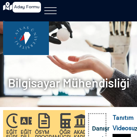
Aday Formu
Bilgisayar Mühendisliği
Tanıtım
Danışmanlarımı
Videosu
EĞITIM
EĞITIM
ÖSYM
ÖĞRENIM
AKADEMIK