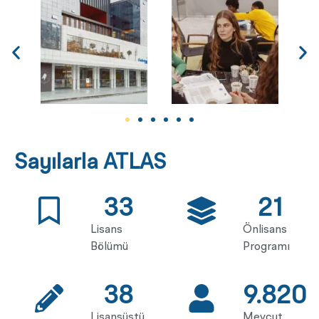
Sayılarla ATLAS
33
21
Lisans
Önlisans
Bölümü
Programı
38
9.820
Lisansüstü
Mevcut